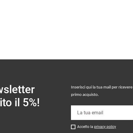
wsletter
Inserisci qui la tua mail per riceve
primo acquisto
.
to il 5%!
Accetto la
privacy policy