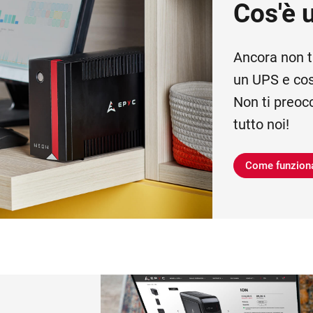
Cos'è 
Ancora non t
un UPS e cos
Non ti preoc
tutto noi!
Come funzion