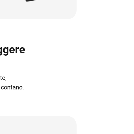
ggere
te,
 contano.