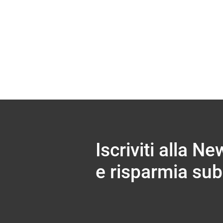
NIO D. C. – NYTRO 800 VA –
ZON
Iscriviti alla Ne
e risparmia subi