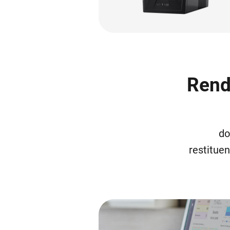
Rend
do
restitue