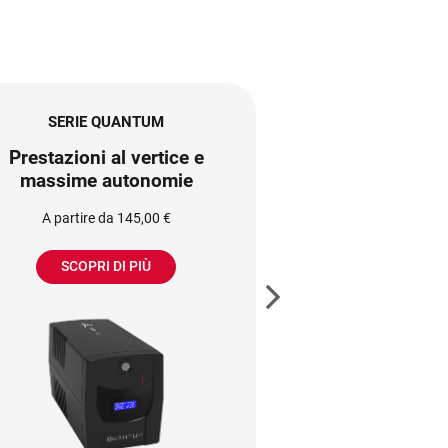
SERIE QUANTUM
SERIE T
Prestazioni al vertice e
Pratico, compatt
massime autonomie
L'UPS ideale per
lavo
A partire da 145,00 €
A partire d
SCOPRI DI PIÙ
SCOPRI D