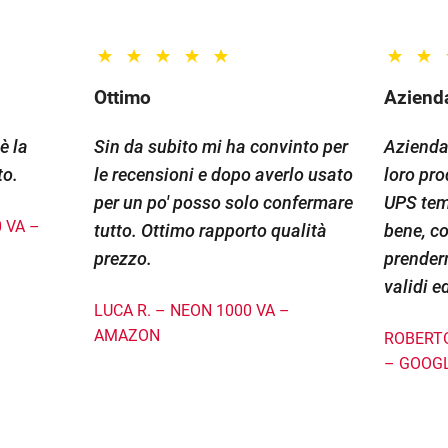
Ottimo
Azienda
è la
Sin da subito mi ha convinto per
Azienda 
to.
le recensioni e dopo averlo usato
loro pro
per un po' posso solo confermare
UPS tem
 VA –
tutto. Ottimo rapporto qualità
bene, co
prezzo.
prendern
validi ed
LUCA R. – NEON 1000 VA –
AMAZON
ROBERTO
– GOOG