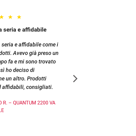
 seria e affidabile
Ottimo
seria e affidabile come i
Secondo UPS Epyc, ottimo s
dotti. Avevo già preso un
tutti gli aspetti anche per vi
po fa e mi sono trovato
software.
sì ho deciso di
LUCA – TETRYS 850 VA – AM
e un altro. Prodotti
 affidabili, consigliati.
 R. – QUANTUM 2200 VA
LE