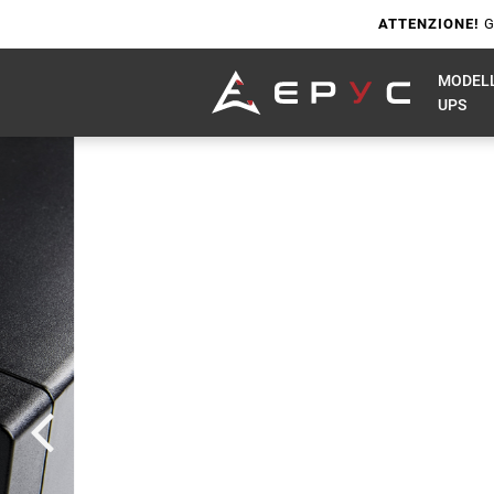
ATTENZIONE!
G
MODELL
UPS
SERIE ION
Scegli tu 
Game Ove