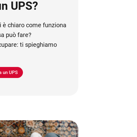
un UPS?
i è chiaro come funziona
a può fare?
cupare: ti spieghiamo
a un UPS