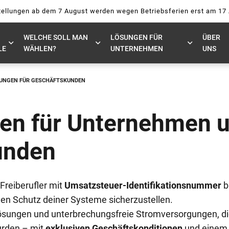
ellungen ab dem 7 August werden wegen Betriebsferien erst am 17
WELCHE SOLL MAN
LÖSUNGEN FÜR
ÜBER
LE
WÄHLEN?
UNTERNEHMEN
UNS
UNGEN FÜR GESCHÄFTSKUNDEN
en für Unternehmen 
unden
reiberufler mit
Umsatzsteuer-Identifikationsnummer
bi
den Schutz deiner Systeme sicherzustellen.
ösungen und unterbrechungsfreie Stromversorgungen, die
urden – mit
exklusiven Geschäftskonditionen
und einem 