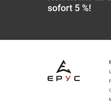
sofort 5 %!
Ü
P
C
M