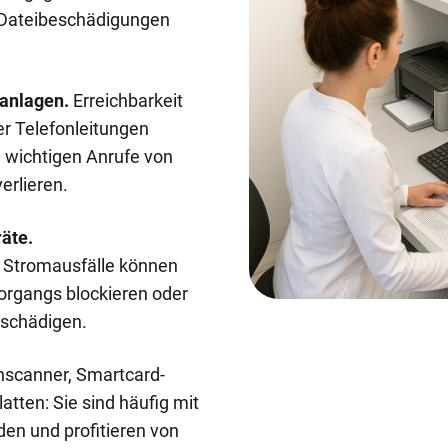
 Dateibeschädigungen
nanlagen.
Erreichbarkeit
der Telefonleitungen
e wichtigen Anrufe von
erlieren.
äte.
Stromausfälle können
organgs blockieren oder
schädigen.
canner, Smartcard-
atten: Sie sind häufig mit
en und profitieren von