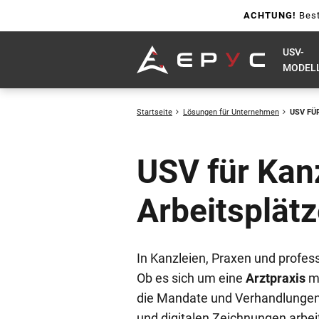
ACHTUNG!
Best
USV-
MODEL
Startseite
Lösungen für Unternehmen
USV FÜ
USV für Kanz
Arbeitsplät
In Kanzleien, Praxen und profess
Ob es sich um eine
Arztpraxis
mi
die Mandate und Verhandlungen 
und digitalen Zeichnungen arbe