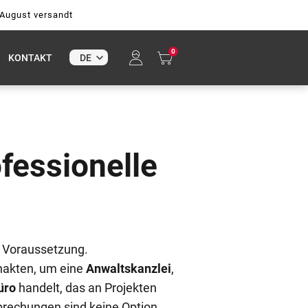
 August versandt
0
KONTAKT
fessionelle
e Voraussetzung.
nakten, um eine
Anwaltskanzlei
,
üro
handelt, das an Projekten
brechungen sind keine Option.