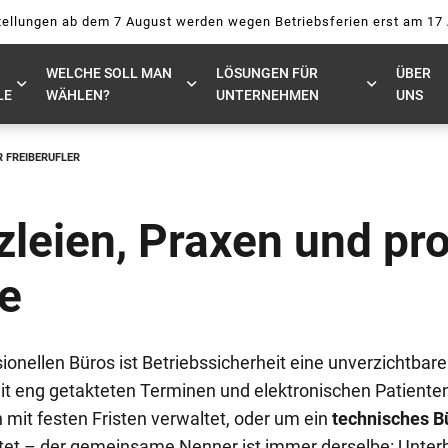
ellungen ab dem 7 August werden wegen Betriebsferien erst am 17
WELCHE SOLL MAN
LÖSUNGEN FÜR
ÜBER
LE
WÄHLEN?
UNTERNEHMEN
UNS
R FREIBERUFLER
leien, Praxen und pro
ze
ionellen Büros ist Betriebssicherheit eine unverzichtbar
t eng getakteten Terminen und elektronischen Patiente
mit festen Fristen verwaltet, oder um ein
technisches B
itet – der gemeinsame Nenner ist immer derselbe: Unter