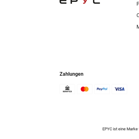
P
C
M
Zahlungen
EPYC ist eine Marke v