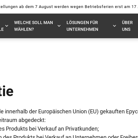
ellungen ab dem 7 August werden wegen Betriebsferien erst am 17
WELCHE SOLL MAN
LÖSUNGEN FÜR
ÜBER
LE
WÄHLEN?
UNTERNEHMEN
UNS
ie
e innerhalb der Europäischen Union (EU) gekauften Epyc-
eitraum abgedeckt:
s Produkts bei Verkauf an Privatkunden;
des Produkts bei Verkauf an Unternehmen oder Freiberuf