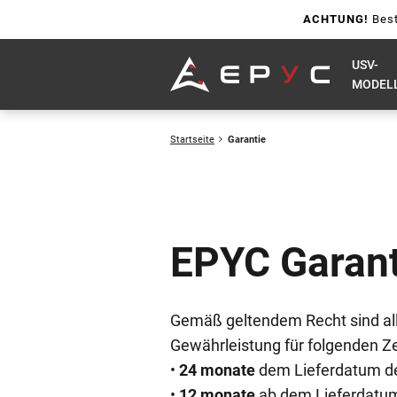
ACHTUNG!
Best
USV-
MODEL
Startseite
Garantie
EPYC Garant
Gemäß geltendem Recht sind all
Gewährleistung für folgenden Z
•
24 monate
dem Lieferdatum de
•
12 monate
ab dem Lieferdatum 