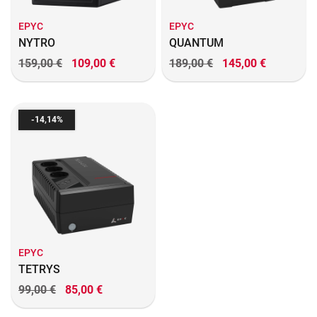
EPYC
EPYC
NYTRO
QUANTUM
159,00 €
109,00 €
189,00 €
145,00 €
Verkaufspreis
Preis
Verkaufspreis
Preis
-14,14%
EPYC
TETRYS
99,00 €
85,00 €
Verkaufspreis
Preis