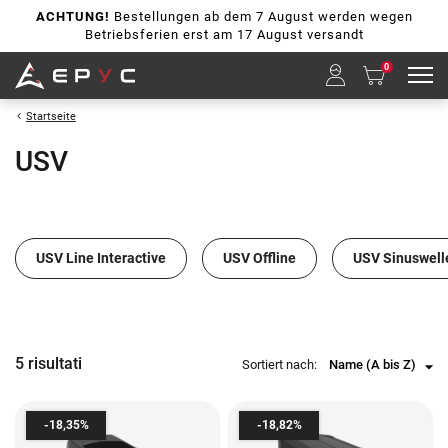
ACHTUNG!
Bestellungen ab dem 7 August werden wegen
Betriebsferien erst am 17 August versandt
0
Startseite
USV
USV Line Interactive
USV Offline
USV Sinuswell
5 risultati
Sortiert nach:
Name (A bis Z)
arrow_drop_down
-18,35%
-18,82%